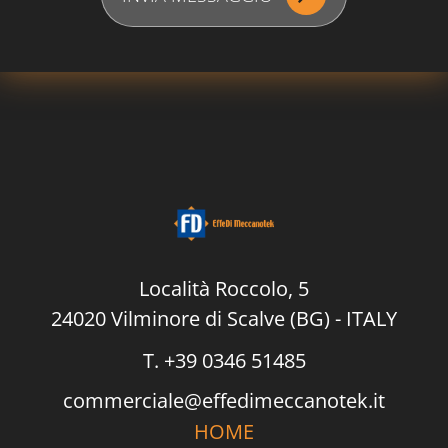
c
y
P
o
l
i
c
y
*
Località Roccolo, 5
24020 Vilminore di Scalve (BG) - ITALY
T. +39 0346 51485
commerciale@effedimeccanotek.it
HOME