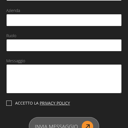
Azienda
Ruolo
Messaggio
P
ACCETTO LA
PRIVACY POLICY
r
i
v
a
INVIA MESSAGGIO