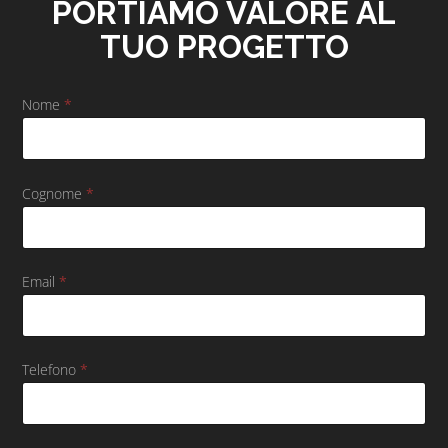
PORTIAMO VALORE AL
TUO PROGETTO
Nome
*
*
*
R
u
o
l
Cognome
*
o
Email
*
Telefono
*