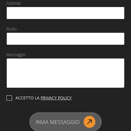
Azienda
Ruolo
Messaggio
P
ACCETTO LA
PRIVACY POLICY
r
i
v
a
INVIA MESSAGGIO
c
y