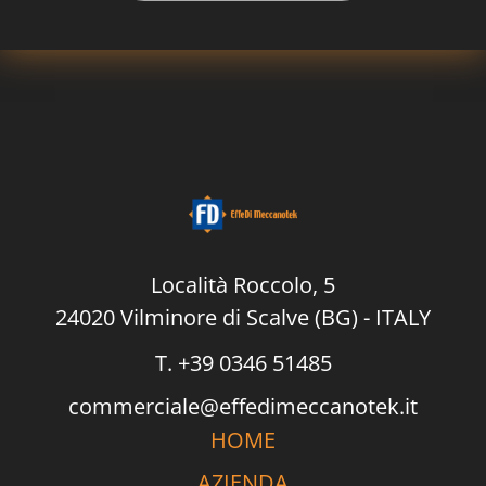
P
o
l
i
c
y
*
Località Roccolo, 5
24020 Vilminore di Scalve (BG) - ITALY
T. +39 0346 51485
commerciale@effedimeccanotek.it
HOME
AZIENDA