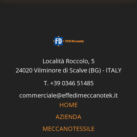
i
c
y
*
Località Roccolo, 5
24020 Vilminore di Scalve (BG) - ITALY
T. +39 0346 51485
commerciale@effedimeccanotek.it
HOME
AZIENDA
MECCANOTESSILE