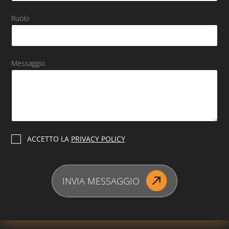
Ruolo
Messaggio
P
ACCETTO LA
PRIVACY POLICY
r
i
v
a
INVIA MESSAGGIO
c
y
P
o
l