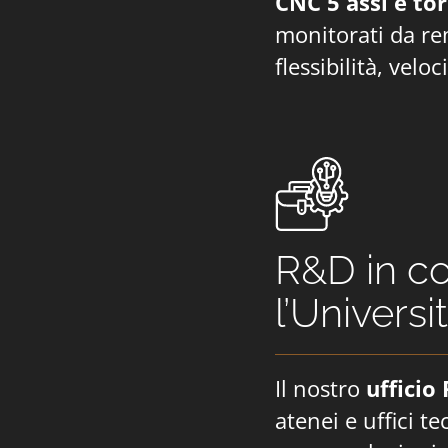
CNC 5 assi e to
monitorati da re
flessibilità, velo
R&D in co
l’Univers
Il nostro
ufficio
atenei e uffici te