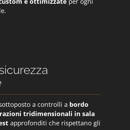
custom e ottimizzate
per ogni
le.
 sicurezza
e
sottoposto a controlli a
bordo
azioni tridimensionali in sala
est
approfonditi che rispettano gli