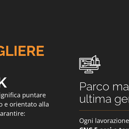
GLIERE
K
Parco mac
ignifica puntare
ultima g
 e orientato alla
garantire:
Ogni lavorazione