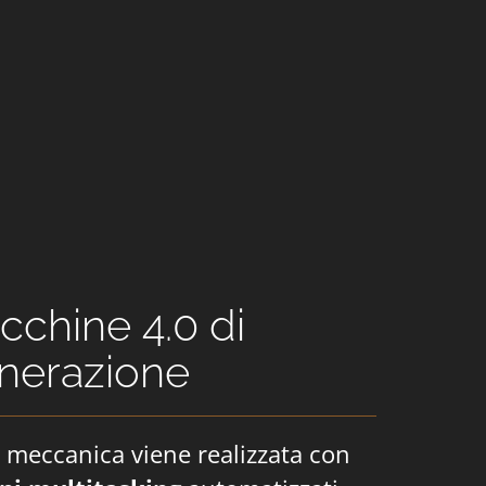
chine 4.0 di
enerazione
 meccanica viene realizzata con