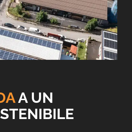
DA
A UN
STENIBILE