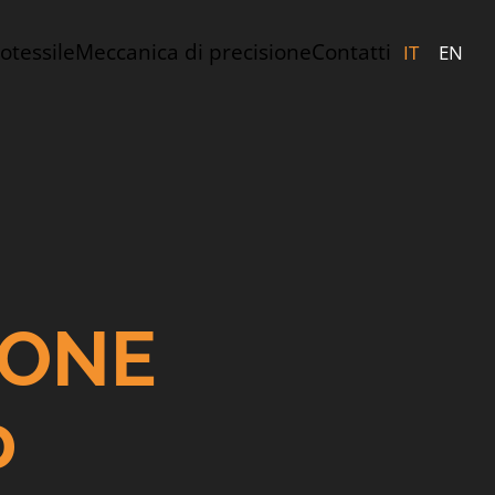
tessile
Meccanica di precisione
Contatti
IT
EN
IONE
0