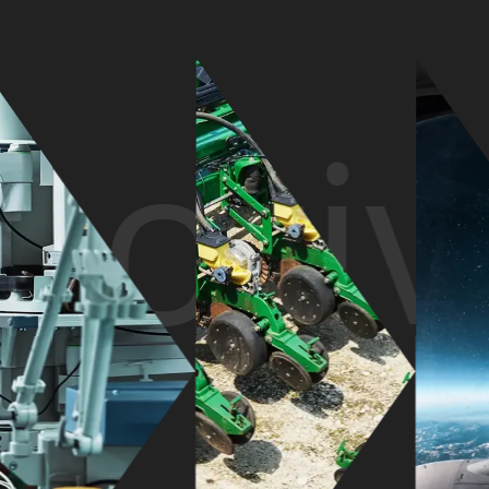
otive
ical