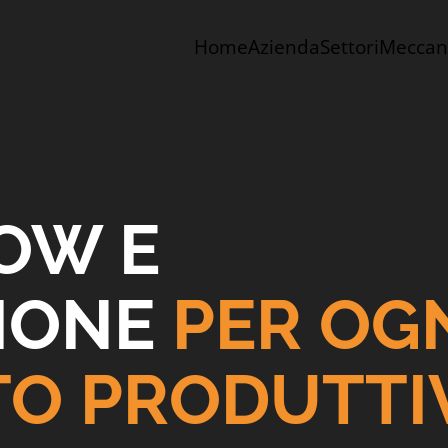
Home
Azienda
Settori
Meccano
OW E
IONE
PER OG
O PRODUTTI