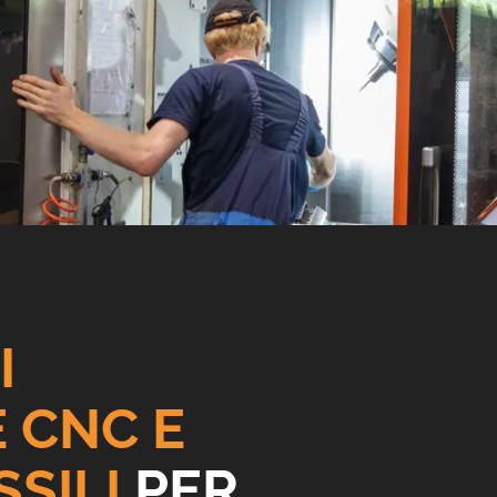
I
 CNC E
SILI
PER