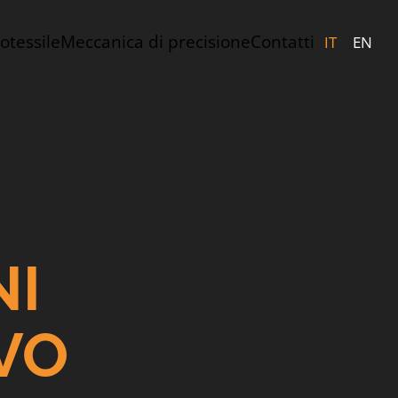
tessile
Meccanica di precisione
Contatti
IT
EN
NI
VO