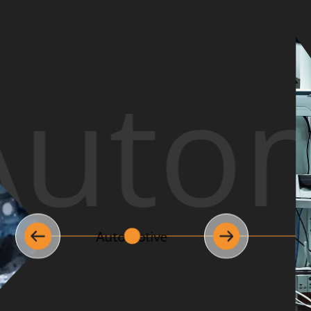
utom
Med
Automotive
Medicale